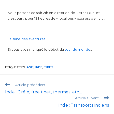
Nous partons ce soir 21h en direction de Derha Dun, et
c’est parti pour 13 heures de « local bus » express de nuit…
La suite des aventures….
Si vous avez manqué le début du
tour du monde
…
ÉTIQUETTES
:
ASIE
,
INDE
,
TIBET
Article précédent
Inde : Grêle, free tibet, thermes, etc…
Article suivant
Inde : Transports indiens