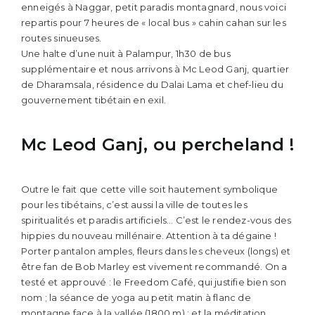
enneigés à Naggar, petit paradis montagnard, nous voici
repartis pour 7 heures de « local bus » cahin cahan sur les
routes sinueuses.
Une halte d’une nuit à Palampur, 1h30 de bus
supplémentaire et nous arrivons à Mc Leod Ganj, quartier
de Dharamsala, résidence du Dalai Lama et chef-lieu du
gouvernement tibétain en exil.
Mc Leod Ganj, ou percheland !
Outre le fait que cette ville soit hautement symbolique
pour les tibétains, c’est aussi la ville de toutes les
spiritualités et paradis artificiels… C’est le rendez-vous des
hippies du nouveau millénaire. Attention à ta dégaine !
Porter pantalon amples, fleurs dans les cheveux (longs) et
être fan de Bob Marley est vivement recommandé. On a
testé et approuvé : le Freedom Café, qui justifie bien son
nom ; la séance de yoga au petit matin à flanc de
montagne face à la vallée (1800 m) ; et la méditation