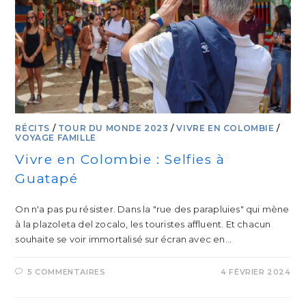
RÉCITS
/
TOUR DU MONDE 2023
/
VIVRE EN COLOMBIE
/
VOYAGE FAMILLE
Vivre en Colombie : Selfies à
Guatapé
On n'a pas pu résister. Dans la "rue des parapluies" qui mène
à la plazoleta del zocalo, les touristes affluent. Et chacun
souhaite se voir immortalisé sur écran avec en…
5 COMMENTAIRES
4 FÉVRIER 2024