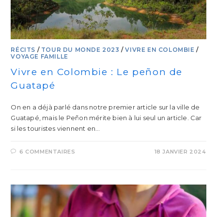
RÉCITS
/
TOUR DU MONDE 2023
/
VIVRE EN COLOMBIE
/
VOYAGE FAMILLE
Vivre en Colombie : Le peñon de
Guatapé
On en a déjà parlé dans notre premier article sur la ville de
Guatapé, mais le Peñon mérite bien à lui seul un article. Car
si les touristes viennent en…
6 COMMENTAIRES
18 JANVIER 2024