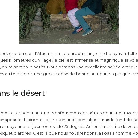
couverte du ciel d’Atacama initié par Joan, un jeune français instal
ques kilomètres du village, le ciel est immense et magnifique, la v
 on se sent tout petits. Nous passons une excellente soirée entre ini
ons au télescope, une grosse dose de bonne humeur et quelques ve
ans le désert
 Pedro. De bon matin, nous enfourchons les nôtres pour une travers
e chapeau et la crème solaire sont indispensables, mais le fond de l’a
e moyenne en journée est de 25 degrés. Au loin, la chaine de volca
squet d’arbres. C’est là que nous nous rendons, à l’oasis nommé