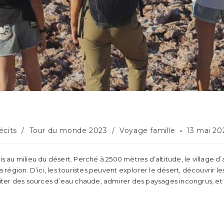
ost
Publicati
écits
/
Tour du monde 2023
/
Voyage famille
13 mai 20
ategory:
publiée :
s au milieu du désert. Perché à 2500 mètres d’altitude, le village d
a région. D’ici, les touristes peuvent explorer le désert, découvrir l
fiter des sources d’eau chaude, admirer des paysages incongrus, et 