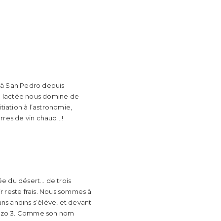
lé à San Pedro depuis
oie lactée nous domine de
tiation à l’astronomie,
rres de vin chaud…!
ée du désert… de trois
ir reste frais. Nous sommes à
ns andins s’élève, et devant
 Pozo 3. Comme son nom