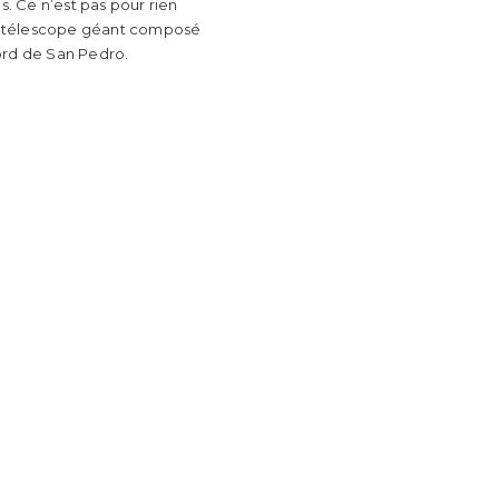
. Ce n’est pas pour rien
diotélescope géant composé
nord de San Pedro.