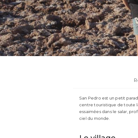
P
R
c
San Pedro est un petit paradi
centre touristique de toute l
essaimées dans le salar, pro
ciel du monde.
Le village