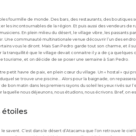
coles fourmille de monde. Des bars, des restaurants, des boutiques s
er les incontournables de la région. Et puis aussi des vendeurs de r
usiciens. En plein milieu du désert, le village vibre, les passants parl
ûr. Une communauté multinationale venue découvrir l’un des endroit
ins vous le diront. Mais San Pedro garde tout son charme, et il suf
la tranquillité que le village devait connaitre il y a de ça quelque
de tourisme, et on décide de se poser une semaine à San Pedro.
tre petit havre de paix, en plein cœur du village. Un « hostal » qui
duquel se trouve une piscine… Alors pour la baignade, on repassera, 
 de bon matin dans les premiers rayons du soleil les yeux rivés sur l
r laquelle nous déjeunons, nous étudions, nous écrivons. Bref, on es
 étoiles
le savent. C’est dans le désert d’Atacama que l’on retrouve le ciel 