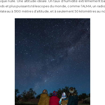
que nulle. Une altitude idéale. Un taux d’humidité extrêmement bas
rands et plus puissants télescopes du monde, comme l’ALMA, un ra
plateau à 5100 mètres d’altitude, et à seulement 50 kilomètres au 