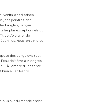
ouvenirs, des dizaines
ue, des peintres, des
ent anglais, français,
s les plus exceptionnels du
fit de s’éloigner de
s décennies. Nous, on aime ce
 propose des bungalows tout
l’eau doit être à 15 degrés,
’eau ! À l’ombre d’une tente
t bien à San Pedro !
le plus pur du monde entier.