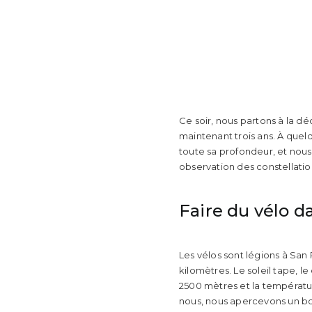
Ce soir, nous partons à la dé
maintenant trois ans. À quel
toute sa profondeur, et nous,
observation des constellati
Faire du vélo d
Les vélos sont légions à San
kilomètres. Le soleil tape, l
2500 mètres et la températur
nous, nous apercevons un bo