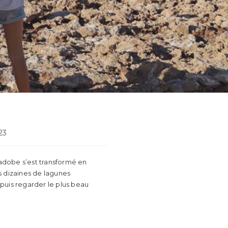
on
23
’adobe s’est transformé en
es dizaines de lagunes
puis regarder le plus beau