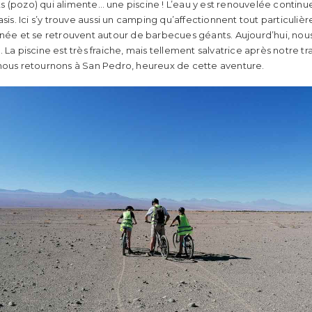
uits (pozo) qui alimente… une piscine ! L’eau y est renouvelée contin
asis. Ici s’y trouve aussi un camping qu’affectionnent tout particuliè
urnée et se retrouvent autour de barbecues géants. Aujourd’hui, no
 La piscine est très fraiche, mais tellement salvatrice après notre tr
 nous retournons à San Pedro, heureux de cette aventure.