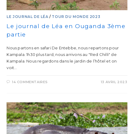
LE JOURNAL DE LÉA
/
TOUR DU MONDE 2023
Le journal de Léa en Ouganda 3ème
partie
Nous partons en safari De Entebbe, nous repartons pour
Kampala. 1h30 plus tard, nous arrivons au "Red Chilli" de
Kampala. Nous regardons dans le jardin de l’hôtel et on
voit…
14 COMMENTAIRES
13 AVRIL 2023