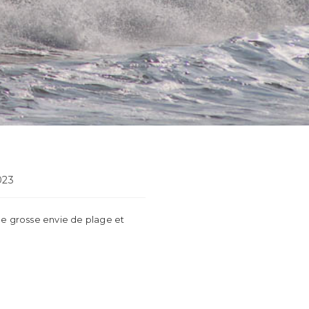
n
2023
ne grosse envie de plage et