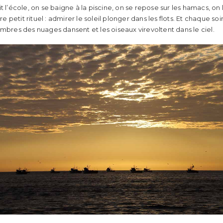
 l’école, on se baigne à la piscine, on se repose sur les hamacs, on li
tre petit rituel : admirer le soleil plonger dans les flots. Et chaque s
ombres des nuages dansent et les oiseaux virevoltent dans le ciel.