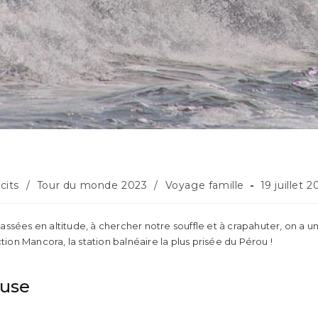
st
Publicatio
cits
/
Tour du monde 2023
/
Voyage famille
19 juillet 
tegory:
publiée :
ssées en altitude, à chercher notre souffle et à crapahuter, on a u
ction Mancora, la station balnéaire la plus prisée du Pérou !
euse