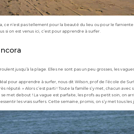
a, ce n’est pas tellement pour la beauté du lieu ou pour le farniente
us si on est venus ici, c’est pour apprendre à surfer.
ancora
oulent jusqu’à la plage. Elles ne sont pas un peu grosses, les vagues
déal pour apprendre à surfer, nous dit Wilson, prof de l’école de Sur
rès réputé. » Alors c’est parti ! Toute la famille s’y met, chacun avec s
se met debout ! La vague est parfaite, les profs au petit soin, on ar
ssentir les vrais surfers. Cette semaine, promis, on s’y met tous les 