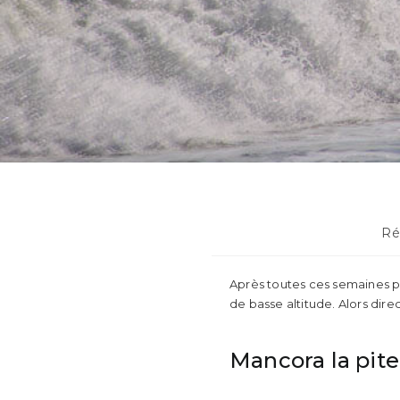
Po
Ré
ca
Après toutes ces semaines pa
de basse altitude. Alors dire
Mancora la pit