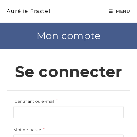
Skip
to
Aurélie Frastel
MENU
content
Mon compte
Se connecter
Obligatoire
*
Identifiant ou e-mail
Obligatoire
*
Mot de passe